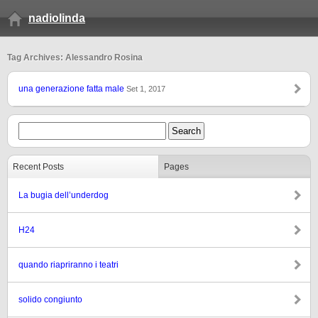
nadiolinda
Tag Archives: Alessandro Rosina
una generazione fatta male
Set 1, 2017
Recent Posts
Pages
La bugia dell’underdog
H24
quando riapriranno i teatri
solido congiunto