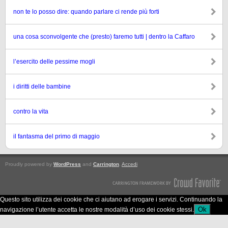
non te lo posso dire: quando parlare ci rende più forti
una cosa sconvolgente che (presto) faremo tutti | dentro la Caffaro
l’esercito delle pessime mogli
i diritti delle bambine
contro la vita
il fantasma del primo di maggio
Proudly powered by
WordPress
and
Carrington
.
Accedi
Questo sito utilizza dei cookie che ci aiutano ad erogare i servizi. Continuando la
Ok
navigazione l’utente accetta le nostre modalità d’uso dei cookie stessi.