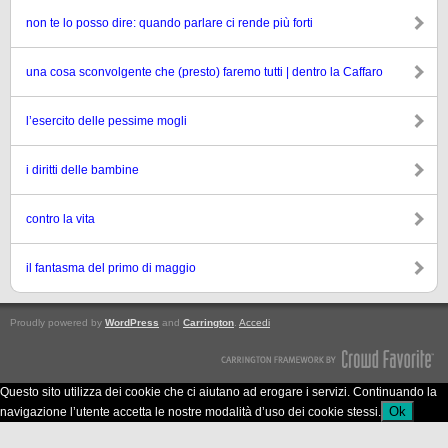
non te lo posso dire: quando parlare ci rende più forti
una cosa sconvolgente che (presto) faremo tutti | dentro la Caffaro
l’esercito delle pessime mogli
i diritti delle bambine
contro la vita
il fantasma del primo di maggio
Proudly powered by
WordPress
and
Carrington
.
Accedi
Questo sito utilizza dei cookie che ci aiutano ad erogare i servizi. Continuando la
Ok
navigazione l’utente accetta le nostre modalità d’uso dei cookie stessi.