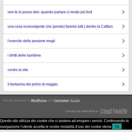
non te lo posso dire: quando parlare ci rende più forti
una cosa sconvolgente che (presto) faremo tutti | dentro la Caffaro
l’esercito delle pessime mogli
i diritti delle bambine
contro la vita
il fantasma del primo di maggio
Proudly powered by
WordPress
and
Carrington
.
Accedi
Questo sito utilizza dei cookie che ci aiutano ad erogare i servizi. Continuando la
Ok
navigazione l’utente accetta le nostre modalità d’uso dei cookie stessi.