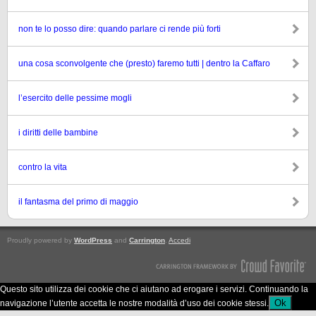
non te lo posso dire: quando parlare ci rende più forti
una cosa sconvolgente che (presto) faremo tutti | dentro la Caffaro
l’esercito delle pessime mogli
i diritti delle bambine
contro la vita
il fantasma del primo di maggio
Proudly powered by
WordPress
and
Carrington
.
Accedi
Questo sito utilizza dei cookie che ci aiutano ad erogare i servizi. Continuando la
Ok
navigazione l’utente accetta le nostre modalità d’uso dei cookie stessi.