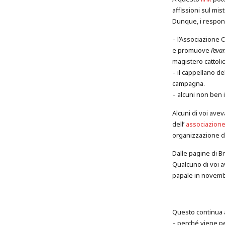
affissioni sul mis
Dunque, i respons
– l’Associazione C
e promuove
l’eva
magistero cattoli
– il cappellano d
campagna.
– alcuni non ben i
Alcuni di voi ave
dell’
associazione
organizzazione 
Dalle pagine di 
Qualcuno di voi av
papale in novemb
Questo continua a
– perché viene p