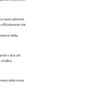
ca venti aderenti
 ufficialmente dal
deatore della
ando i due siti
 un’altra
meta della visita