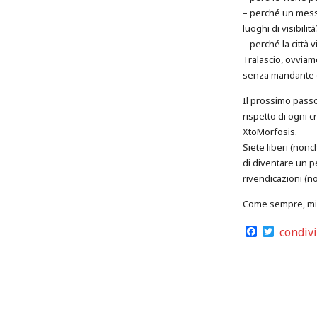
– perché un messa
luoghi di visibilità
– perché la città 
Tralascio, ovviam
senza mandante dic
Il prossimo passo
rispetto di ogni cr
XtoMorfosis.
Siete liberi (nonc
di diventare un p
rivendicazioni (non
Come sempre, mi 
Facebook
Twitter
condiv