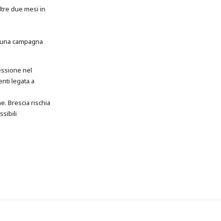
ltre due mesi in
di una campagna
ressione nel
enti legata a
e. Brescia rischia
sibili