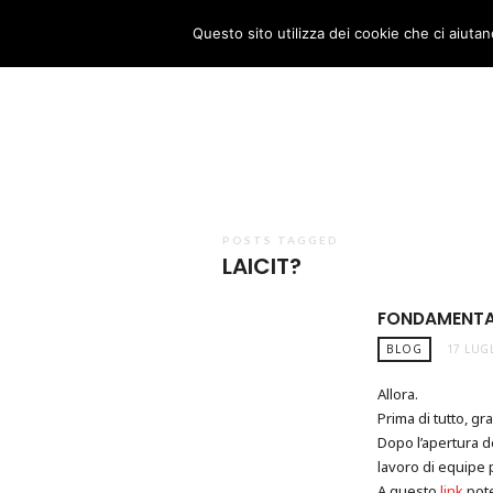
nadiolinda
Questo sito utilizza dei cookie che ci aiutan
POSTS TAGGED
LAICIT?
FONDAMENTAL
BLOG
17 LUG
Allora.
Prima di tutto, gra
Dopo l’apertura de
lavoro di equipe 
A questo
link
pote