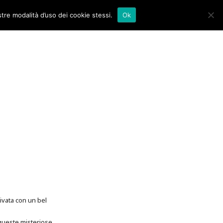
stre modalità d’uso dei cookie stessi.
Ok
tivata con un bel
 queste misteriose