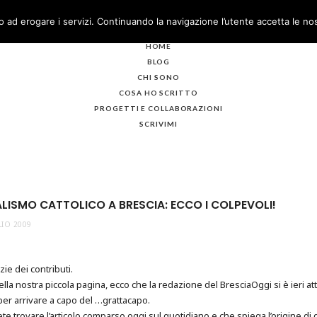
o ad erogare i servizi. Continuando la navigazione l’utente accetta le no
HOME
BLOG
CHI SONO
COSA HO SCRITTO
PROGETTI E COLLABORAZIONI
SCRIVIMI
ISMO CATTOLICO A BRESCIA: ECCO I COLPEVOLI!
LIO 2009
zie dei contributi.
lla nostra piccola pagina, ecco che la redazione del BresciaOggi si è ieri at
per arrivare a capo del …grattacapo.
te trovare l’articolo comparso oggi sul quotidiano e che spiega l’origine di