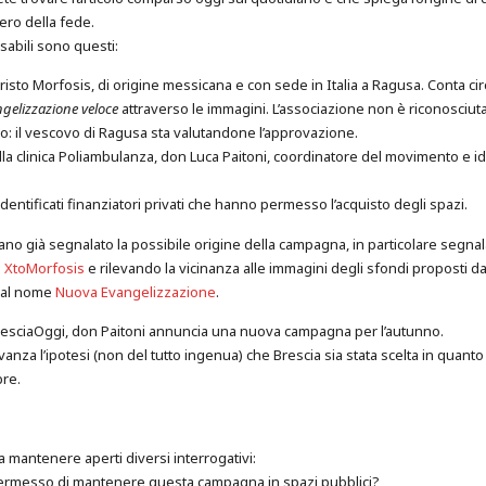
tero della fede.
abili sono questi:
risto Morfosis, di origine messicana e con sede in Italia a Ragusa. Conta cir
ngelizzazione veloce
attraverso le immagini. L’associazione non è riconosciuta
co: il vescovo di Ragusa sta valutandone l’approvazione.
ella clinica Poliambulanza, don Luca Paitoni, coordinatore del movimento e i
dentificati finanziatori privati che hanno permesso l’acquisto degli spazi.
vano già segnalato la possibile origine della campagna, in particolare segnal
 XtoMorfosis
e rilevando la vicinanza alle immagini degli sfondi proposti da
dal nome
Nuova Evangelizzazione
.
BresciaOggi, don Paitoni annuncia una nuova campagna per l’autunno.
anza l’ipotesi (non del tutto ingenua) che Brescia sia stata scelta in quanto 
re.
 mantenere aperti diversi interrogativi:
ermesso di mantenere questa campagna in spazi pubblici?