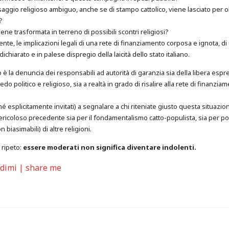
ggio religioso ambiguo, anche se di stampo cattolico, viene lasciato per o
?
viene trasformata in terreno di possibili scontri religiosi?
ente, le implicazioni legali di una rete di finanziamento corposa e ignota, 
hiarato e in palese dispregio della laicità dello stato italiano.
 è la denuncia dei responsabili ad autorità di garanzia sia della libera esp
edo politico e religioso, sia a realtà in grado di risalire alla rete di finanziam
hé esplicitamente invitati) a segnalare a chi riteniate giusto questa situazion
ericoloso precedente sia per il fondamentalismo catto-populista, sia per pos
 biasimabili) di altre religioni.
ripeto:
essere moderati non significa diventare indolenti.
idimi | share me