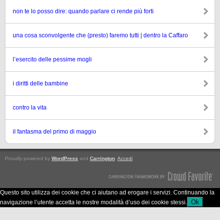
non te lo posso dire: quando parlare ci rende più forti
una cosa sconvolgente che (presto) faremo tutti | dentro la Caffaro
l’esercito delle pessime mogli
i diritti delle bambine
contro la vita
il fantasma del primo di maggio
Proudly powered by
WordPress
and
Carrington
.
Accedi
Questo sito utilizza dei cookie che ci aiutano ad erogare i servizi. Continuando la
Ok
navigazione l’utente accetta le nostre modalità d’uso dei cookie stessi.