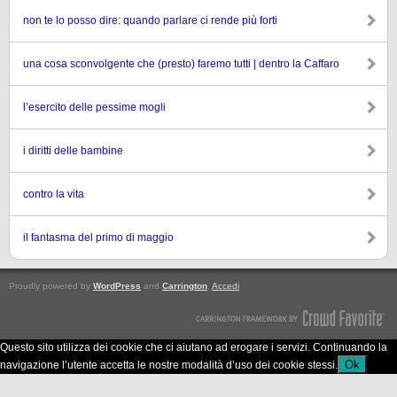
non te lo posso dire: quando parlare ci rende più forti
una cosa sconvolgente che (presto) faremo tutti | dentro la Caffaro
l’esercito delle pessime mogli
i diritti delle bambine
contro la vita
il fantasma del primo di maggio
Proudly powered by
WordPress
and
Carrington
.
Accedi
Questo sito utilizza dei cookie che ci aiutano ad erogare i servizi. Continuando la
Ok
navigazione l’utente accetta le nostre modalità d’uso dei cookie stessi.