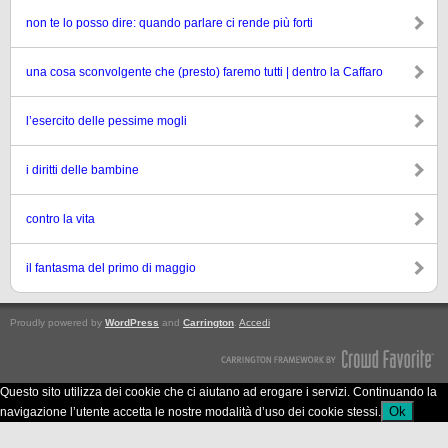
non te lo posso dire: quando parlare ci rende più forti
una cosa sconvolgente che (presto) faremo tutti | dentro la Caffaro
l’esercito delle pessime mogli
i diritti delle bambine
contro la vita
il fantasma del primo di maggio
Proudly powered by
WordPress
and
Carrington
.
Accedi
Questo sito utilizza dei cookie che ci aiutano ad erogare i servizi. Continuando la
Ok
navigazione l’utente accetta le nostre modalità d’uso dei cookie stessi.