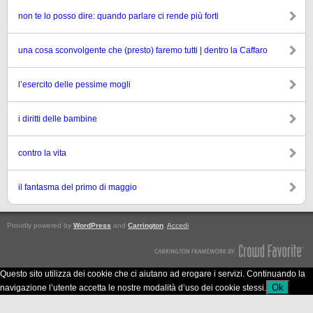
non te lo posso dire: quando parlare ci rende più forti
una cosa sconvolgente che (presto) faremo tutti | dentro la Caffaro
l’esercito delle pessime mogli
i diritti delle bambine
contro la vita
il fantasma del primo di maggio
Proudly powered by
WordPress
and
Carrington
.
Accedi
Questo sito utilizza dei cookie che ci aiutano ad erogare i servizi. Continuando la
Ok
navigazione l’utente accetta le nostre modalità d’uso dei cookie stessi.