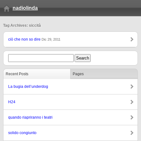
nadiolinda
Tag Archives: siccità
ciò che non so dire
Dic 29, 2011
Recent Posts
Pages
La bugia dell’underdog
H24
quando riapriranno i teatri
solido congiunto