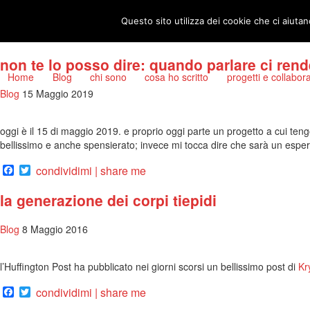
social network
Posts tagged
nadiolinda
Questo sito utilizza dei cookie che ci aiutan
non te lo posso dire: quando parlare ci rende
Home
Blog
chi sono
cosa ho scritto
progetti e collabor
Blog
15 Maggio 2019
oggi è il 15 di maggio 2019. e proprio oggi parte un progetto a cui ten
bellissimo e anche spensierato; invece mi tocca dire che sarà un esp
Facebook
Twitter
condividimi | share me
la generazione dei corpi tiepidi
Blog
8 Maggio 2016
l’Huffington Post ha pubblicato nei giorni scorsi un bellissimo post di
Kr
Facebook
Twitter
condividimi | share me