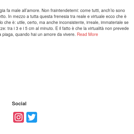
ia fa male all’amore. Non fraintendetemi: come tutti, anch’io sono
to. In mezzo a tutta questa frenesia tra reale e virtuale ecco che è
o che è: utile, certo, ma anche inconsistente, irreale, immateriale se
ze: tra i 3 e i 5 cm al minuto. E il fatto è che la virtualità non prevede
 una piaga, quando hai un amore da vivere.
Read More
Social
Instagram
Twitter