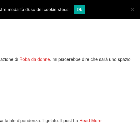
stre modalità d’uso dei cookie stessi.
Ok
dazione di
Roba da donne
. mi piacerebbe dire che sarà uno spazio
a fatale dipendenza: il gelato. il post ha
Read More