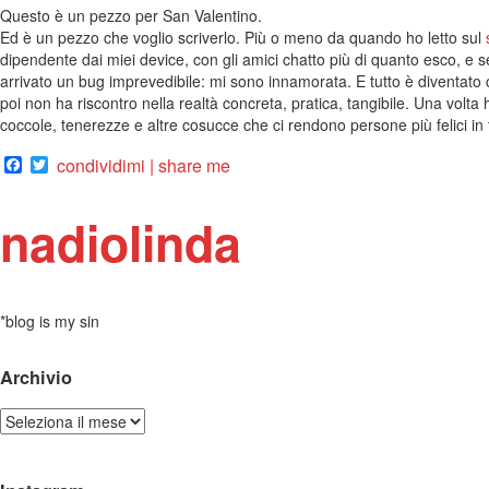
Questo è un pezzo per San Valentino.
Ed è un pezzo che voglio scriverlo. Più o meno da quando ho letto sul
dipendente dai miei device, con gli amici chatto più di quanto esco, e 
arrivato un bug imprevedibile: mi sono innamorata. E tutto è diventato c
poi non ha riscontro nella realtà concreta, pratica, tangibile. Una volta ho
coccole, tenerezze e altre cosucce che ci rendono persone più felici in 
Facebook
Twitter
condividimi | share me
nadiolinda
*blog is my sin
Archivio
Archivio