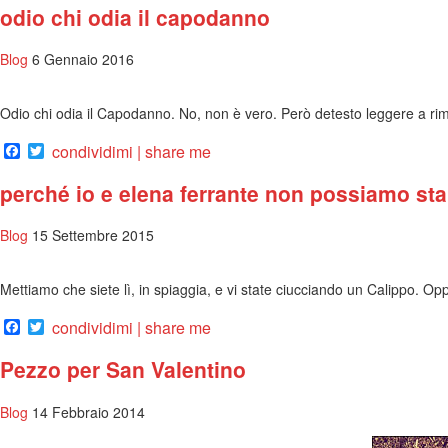
odio chi odia il capodanno
Blog
6 Gennaio 2016
Odio chi odia il Capodanno. No, non è vero. Però detesto leggere a ri
Facebook
Twitter
condividimi | share me
perché io e elena ferrante non possiamo st
Blog
15 Settembre 2015
Mettiamo che siete lì, in spiaggia, e vi state ciucciando un Calippo. O
Facebook
Twitter
condividimi | share me
Pezzo per San Valentino
Blog
14 Febbraio 2014