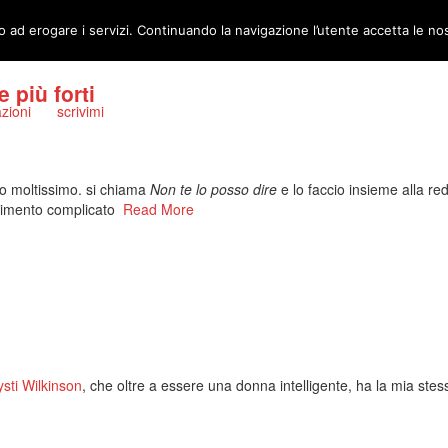
o ad erogare i servizi. Continuando la navigazione l’utente accetta le no
 più forti
azioni
scrivimi
go moltissimo. si chiama
Non te lo posso dire
e lo faccio insieme alla re
erimento complicato
Read More
ysti Wilkinson
, che oltre a essere una donna intelligente, ha la mia stess