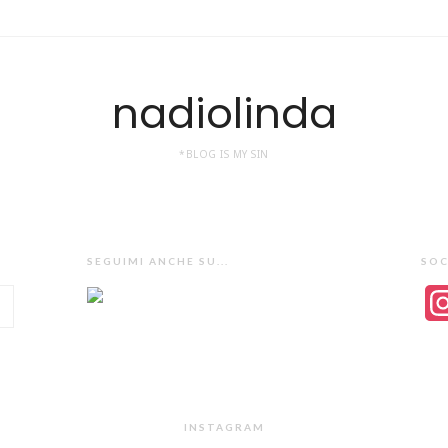
nadiolinda
*BLOG IS MY SIN
SEGUIMI ANCHE SU...
SOC
INSTAGRAM