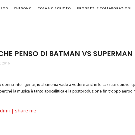
BLOG
CHI SONO
COSA HO SCRITTO
PROGETTI E COLLABORAZIONI
 CHE PENSO DI BATMAN VS SUPERMAN
E 2016
donna intelligente, io al cinema vado a vedere anche le cazzate epiche. qu
r, perché la musica è tanto apocalittica e la postproduzione fin troppo aerodi
idimi | share me