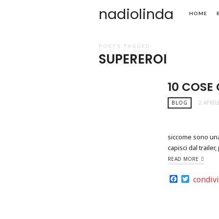
nadiolinda
HOME
POSTS TAGGED
SUPEREROI
10 COSE
BLOG
2 APRIL
siccome sono una 
capisci dal traile
READ MORE
Facebook
Twitter
condiv