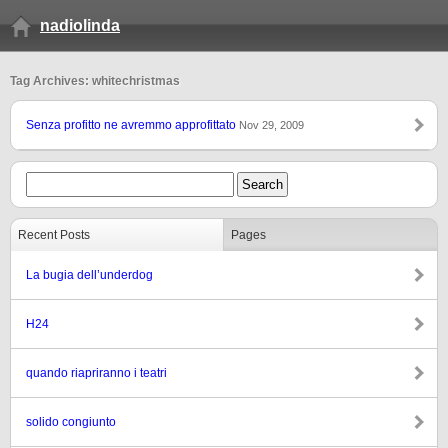
nadiolinda
Tag Archives: whitechristmas
Senza profitto ne avremmo approfittato
Nov 29, 2009
Recent Posts
Pages
La bugia dell’underdog
H24
quando riapriranno i teatri
solido congiunto