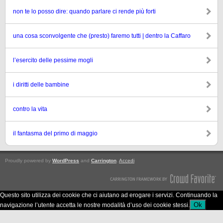
non te lo posso dire: quando parlare ci rende più forti
una cosa sconvolgente che (presto) faremo tutti | dentro la Caffaro
l’esercito delle pessime mogli
i diritti delle bambine
contro la vita
il fantasma del primo di maggio
Proudly powered by
WordPress
and
Carrington
.
Accedi
Questo sito utilizza dei cookie che ci aiutano ad erogare i servizi. Continuando la
Ok
navigazione l’utente accetta le nostre modalità d’uso dei cookie stessi.