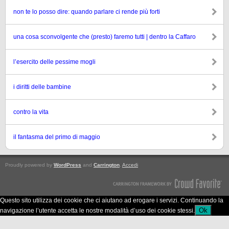
non te lo posso dire: quando parlare ci rende più forti
una cosa sconvolgente che (presto) faremo tutti | dentro la Caffaro
l’esercito delle pessime mogli
i diritti delle bambine
contro la vita
il fantasma del primo di maggio
Proudly powered by
WordPress
and
Carrington
.
Accedi
Questo sito utilizza dei cookie che ci aiutano ad erogare i servizi. Continuando la
Ok
navigazione l’utente accetta le nostre modalità d’uso dei cookie stessi.