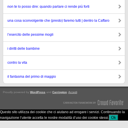
non te lo posso dire: quando parlare ci rende più forti
una cosa sconvolgente che (presto) faremo tutti | dentro la Caffaro
l’esercito delle pessime mogli
i diritti delle bambine
contro la vita
il fantasma del primo di maggio
Proudly powered by
WordPress
and
Carrington
.
Accedi
Questo sito utilizza dei cookie che ci aiutano ad erogare i servizi. Continuando la
Ok
navigazione l’utente accetta le nostre modalità d’uso dei cookie stessi.