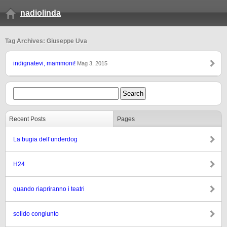
nadiolinda
Tag Archives: Giuseppe Uva
indignatevi, mammoni!
Mag 3, 2015
Recent Posts
Pages
La bugia dell’underdog
H24
quando riapriranno i teatri
solido congiunto