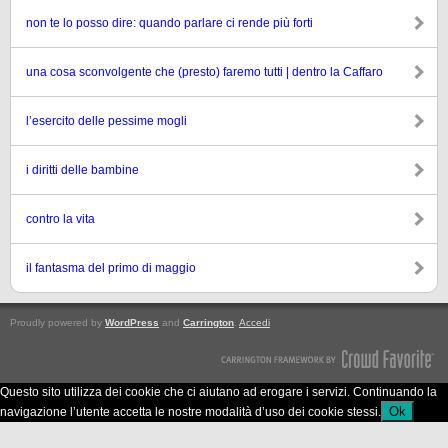
non te lo posso dire: quando parlare ci rende più forti
una cosa sconvolgente che (presto) faremo tutti | dentro la Caffaro
l’esercito delle pessime mogli
i diritti delle bambine
contro la vita
il fantasma del primo di maggio
Proudly powered by
WordPress
and
Carrington
.
Accedi
Questo sito utilizza dei cookie che ci aiutano ad erogare i servizi. Continuando la
Ok
navigazione l’utente accetta le nostre modalità d’uso dei cookie stessi.