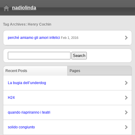
nadiolinda
Tag Archives: Henry Cochin
perché amiamo gli amori infelici
Feb 1, 2016
Recent Posts
Pages
La bugia dell’underdog
H24
quando riapriranno i teatri
solido congiunto