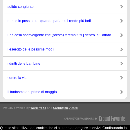
solido congiunto
non te lo posso dire: quando parlare ci rende più forti
una cosa sconvolgente che (presto) faremo tutti | dentro la Caffaro
l’esercito delle pessime mogli
i diritti delle bambine
contro la vita
il fantasma del primo di maggio
Proudly powered by
WordPress
and
Carrington
.
Accedi
Questo sito utilizza dei cookie che ci aiutano ad erogare i servizi. Continuando la