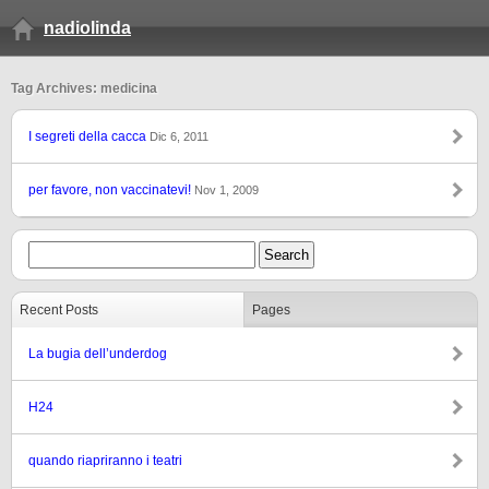
nadiolinda
Tag Archives: medicina
I segreti della cacca
Dic 6, 2011
per favore, non vaccinatevi!
Nov 1, 2009
Recent Posts
Pages
La bugia dell’underdog
H24
quando riapriranno i teatri