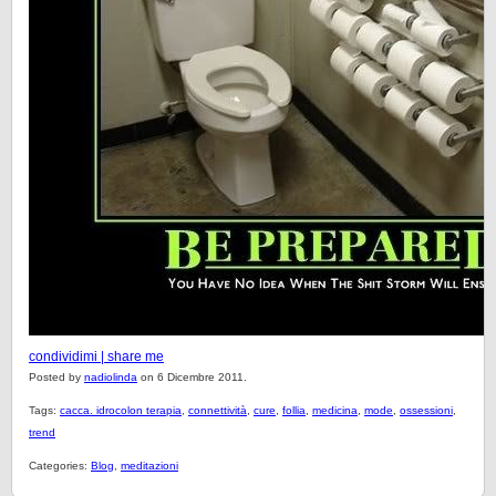
condividimi | share me
Posted by
nadiolinda
on 6 Dicembre 2011.
Tags:
cacca. idrocolon terapia
,
connettività
,
cure
,
follia
,
medicina
,
mode
,
ossessioni
,
trend
Categories:
Blog
,
meditazioni