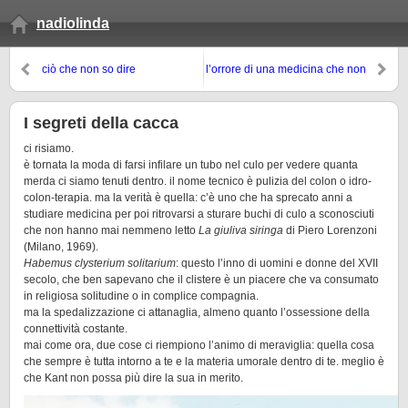
nadiolinda
ciò che non so dire
l’orrore di una medicina che non
cura
I segreti della cacca
ci risiamo.
è tornata la moda di farsi infilare un tubo nel culo per vedere quanta
merda ci siamo tenuti dentro. il nome tecnico è pulizia del colon o idro-
colon-terapia. ma la verità è quella: c’è uno che ha sprecato anni a
studiare medicina per poi ritrovarsi a sturare buchi di culo a sconosciuti
che non hanno mai nemmeno letto
La giuliva siringa
di Piero Lorenzoni
(Milano, 1969).
Habemus clysterium solitarium
: questo l’inno di uomini e donne del XVII
secolo, che ben sapevano che il clistere è un piacere che va consumato
in religiosa solitudine o in complice compagnia.
ma la spedalizzazione ci attanaglia, almeno quanto l’ossessione della
connettività costante.
mai come ora, due cose ci riempiono l’animo di meraviglia: quella cosa
che sempre è tutta intorno a te e la materia umorale dentro di te. meglio è
che Kant non possa più dire la sua in merito.