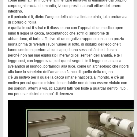
come interna, nell’inutile e fallimentare tentativo di eliminare dal proprio
corpo ogni traccia di umanità, ivi compresi i naturali effluvi del tenero
intestino.
e il pericolo è lì, dietro l’angolo della clinica linda e pinta, tutta profumata
di cloruro di follia.
è quella in cui ti sdrai e ti rilassi e uno con l’appeal di un medico open
mind ti legge la cacca, raccontandoti che soffri di sindrome di
abbandono, di turbe affettive, di un negativo rapporto con la tua prozia
morta prima di rivelarti i suoi numeri al lotto, di disturbi dell’ego che ti
fanno sentire superiore al tuo capo, di una sessualità che ti frustra
perché non hai mai esplorato i meravigliosi sentieri dell’analità. e te li
legge così, con leggerezza, tutti questi segreti. te li legge nella cacca,
svelandoli al mondo, portandoli alla luce, come un archeologo che riporti
alla luce lo scheletro dell’amante a fianco di quello della regina.
c’è un motivo per il quale la cacca rimane nascosta al mondo. e c’è un
motivo per cui questo mistero insondabile non debba essere violato con
dei sondini. attenti a voi, sciagurati! fatti non foste a guardar dentro i tubi,
ma per usar clisteri e un po’ di decenza.