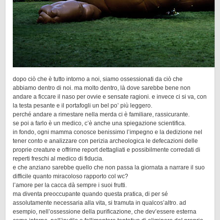
dopo ciò che è tutto intorno a noi, siamo ossessionati da ciò che
abbiamo dentro di noi. ma molto dentro, là dove sarebbe bene non
andare a ficcare il naso per ovvie e sensate ragioni. e invece ci si va, con
la testa pesante e il portafogli un bel po’ più leggero.
perché andare a rimestare nella merda ci è familiare, rassicurante.
se poi a farlo è un medico, c’è anche una spiegazione scientifica.
in fondo, ogni mamma conosce benissimo l’impegno e la dedizione nel
tener conto e analizzare con perizia archeologica le defecazioni delle
proprie creature e offrirne report dettagliati e possibilmente corredati di
reperti freschi al medico di fiducia.
e che anziano sarebbe quello che non passa la giornata a narrare il suo
difficile quanto miracoloso rapporto col wc?
l’amore per la cacca dà sempre i suoi frutti.
ma diventa preoccupante quando questa pratica, di per sé
assolutamente necessaria alla vita, si tramuta in qualcos’altro. ad
esempio, nell’ossessione della purificazione, che dev’essere esterna