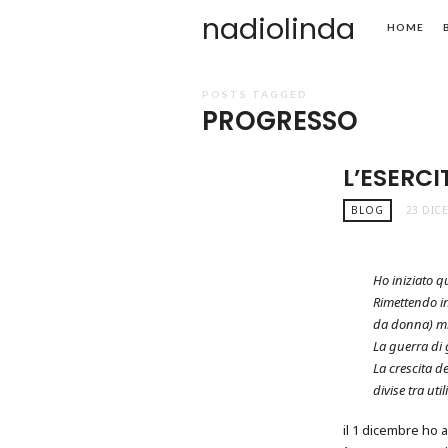
nadiolinda
HOME
POSTS TAGGED
PROGRESSO
L’ESERCI
BLOG
23 DIC
Ho iniziato 
Rimettendo in
da donna) mi 
La guerra di 
La crescita d
divise tra utili
il 1 dicembre ho 