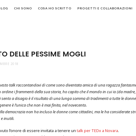
BLOG
CHI SONO
COSA HO SCRITTO
PROGETTI E COLLABORAZIONI
TO DELLE PESSIME MOGLI
EMBRE 2018
questo talk raccontandovi di come sono diventata amica di una ragazza fantasm
 ordine i frammenti della sua storia, ho capito che il mondo in cui io (da madre,
sento a disagio è il risultato di una lunga somma di tradimenti a tutte le donne
genere è l’unica che non è mai finita, nel novecento.
ella democrazia non ha incluso le donne come cittadini, ma le ha considerate str
 e inutili.
avuto l’onore di essere invitata a tenere un
talk per TEDx a Novara
.