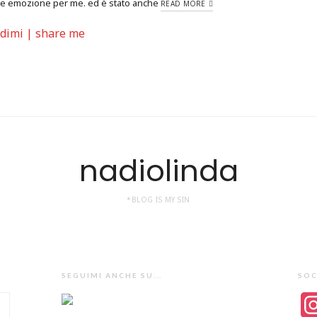
de emozione per me. ed è stato anche
READ MORE
idimi | share me
nadiolinda
*BLOG IS MY SIN
SEGUIMI ANCHE SU...
SOC