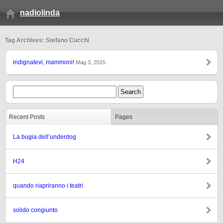
nadiolinda
Tag Archives: Stefano Cucchi
indignatevi, mammoni!
Mag 3, 2015
Recent Posts
Pages
La bugia dell’underdog
H24
quando riapriranno i teatri
solido congiunto