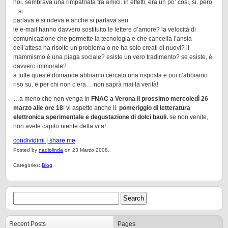
noi. sembrava una rimpatriata tra amici. in effetti, era un po’ così, si. però
si
parlava e si rideva e anche si parlava seri.
le e-mail hanno davvero sostituito le lettere d’amore? la velocità di
comunicazione che permette la tecnologia e che cancella l’ansia
dell’attesa ha risolto un problema o ne ha solo creati di nuovi? il
mammismo è una piaga sociale? esiste un vero tradimento? se esiste, è
davvero immorale?
a tutte queste domande abbiamo cercato una risposta e poi c’abbiamo
riso su. e per chi non c’era… non saprà mai la verità!
…a meno che non venga in
FNAC a Verona il prossimo mercoledì 26
marzo alle ore 18
! vi aspetto anche lì.
pomeriggio di letteratura
elettronica sperimentale e degustazione di dolci bauli.
se non venite,
non avete capito niente della vita!
condividimi | share me
Posted by
nadiolinda
on 23 Marzo 2008.
Categories:
Blog
Recent Posts
Pages