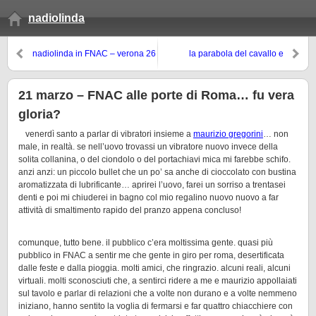
nadiolinda
nadiolinda in FNAC – verona 26
la parabola del cavallo e
marzo h.18
dell’oca
21 marzo – FNAC alle porte di Roma… fu vera
gloria?
venerdì santo a parlar di vibratori insieme a
maurizio gregorini
… non
male, in realtà. se nell’uovo trovassi un vibratore nuovo invece della
solita collanina, o del ciondolo o del portachiavi mica mi farebbe schifo.
anzi anzi: un piccolo bullet che un po’ sa anche di cioccolato con bustina
aromatizzata di lubrificante… aprirei l’uovo, farei un sorriso a trentasei
denti e poi mi chiuderei in bagno col mio regalino nuovo nuovo a far
attività di smaltimento rapido del pranzo appena concluso!
comunque, tutto bene. il pubblico c’era moltissima gente. quasi più
pubblico in FNAC a sentir me che gente in giro per roma, desertificata
dalle feste e dalla pioggia. molti amici, che ringrazio. alcuni reali, alcuni
virtuali. molti sconosciuti che, a sentirci ridere a me e maurizio appollaiati
sul tavolo e parlar di relazioni che a volte non durano e a volte nemmeno
iniziano, hanno sentito la voglia di fermarsi e far quattro chiacchiere con