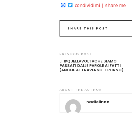
Facebook
Twitter
condividimi | share me
SHARE THIS POST
PREVIOUS POST
#QUELLAVOLTACHE SIAMO
PASSATI DALLE PAROLE AI FATTI
(ANCHE ATTRAVERSO IL PORNO)
ABOUT THE AUTHOR
nadiolinda