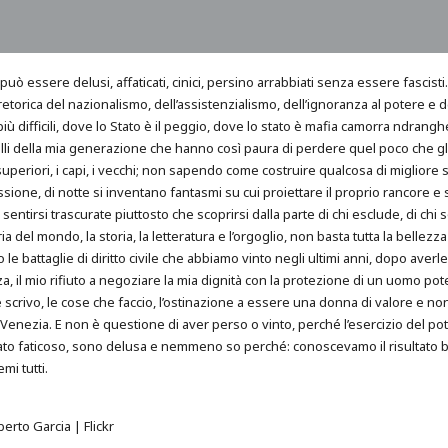
i può essere delusi, affaticati, cinici, persino arrabbiati senza essere fascisti. 
 retorica del nazionalismo, dell’assistenzialismo, dell’ignoranza al potere e d
più difficili, dove lo Stato è il peggio, dove lo stato è mafia camorra ndran
 quelli della mia generazione che hanno così paura di perdere quel poco che
superiori, i capi, i vecchi; non sapendo come costruire qualcosa di migliore
ssione, di notte si inventano fantasmi su cui proiettare il proprio rancore e
tirsi trascurate piuttosto che scoprirsi dalla parte di chi esclude, di chi sos
ria del mondo, la storia, la letteratura e l’orgoglio, non basta tutta la bell
 o le battaglie di diritto civile che abbiamo vinto negli ultimi anni, dopo aver
 il mio rifiuto a negoziare la mia dignità con la protezione di un uomo poten
 scrivo, le cose che faccio, l’ostinazione a essere una donna di valore e no
nezia. E non è questione di aver perso o vinto, perché l’esercizio del po
 è stato faticoso, sono delusa e nemmeno so perché: conoscevamo il risultato 
i tutti.
rto Garcia | Flickr