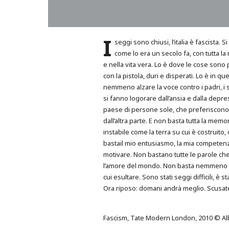
I
seggi sono chiusi, l’italia è fascista. S
come lo era un secolo fa,
con tutta la
e nella vita vera. Lo è dove le cose sono 
con la pistola, duri e disperati. Lo è in
nemmeno alzare la voce contro i padri, i 
si fanno logorare dall’ansia e dalla depre
paese di persone sole, che preferiscono sen
dall’altra parte. E non basta tutta la memo
instabile come la terra su cui è costruito,
bastail mio entusiasmo, la mia competenza,
motivare. Non bastano tutte le parole che
l’amore del mondo. Non basta nemmeno Ve
cui esultare. Sono stati seggi difficili,
Ora riposo: domani andrà meglio. Scusatem
Fascism, Tate Modern London, 2010 © Albe