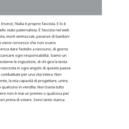
Invece, l’italia è proprio fascista. E lo è
ello stato paternalista. È fascista nel web
gheta, morti ammazzati, paranze di bambini
 gli viene concesso che non osano
 senza dare fastidio a nessuno, di giorno
 scaricare ogni responsabilità. Siamo un
tiene le ingiustizie, di chi gira la testa
ezza nascosta in ogni angolo di questo paese
le combattute per una vita intera. Non
te, la mia capacità di progettare, unire,
n qualcuno in vendita. Non basta tutto
tere non è mai un premio o qualcosa per
ben prima di votare. Sono tanto stanca.