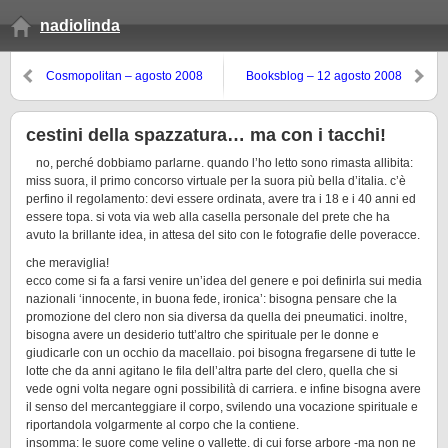
nadiolinda
Cosmopolitan – agosto 2008
Booksblog – 12 agosto 2008
cestini della spazzatura… ma con i tacchi!
no, perché dobbiamo parlarne. quando l’ho letto sono rimasta allibita:
miss suora, il primo concorso virtuale per la suora più bella d’italia. c’è
perfino il regolamento: devi essere ordinata, avere tra i 18 e i 40 anni ed
essere topa. si vota via web alla casella personale del prete che ha
avuto la brillante idea, in attesa del sito con le fotografie delle poveracce.
che meraviglia!
ecco come si fa a farsi venire un’idea del genere e poi definirla sui media
nazionali ‘innocente, in buona fede, ironica’: bisogna pensare che la
promozione del clero non sia diversa da quella dei pneumatici. inoltre,
bisogna avere un desiderio tutt’altro che spirituale per le donne e
giudicarle con un occhio da macellaio. poi bisogna fregarsene di tutte le
lotte che da anni agitano le fila dell’altra parte del clero, quella che si
vede ogni volta negare ogni possibilità di carriera. e infine bisogna avere
il senso del mercanteggiare il corpo, svilendo una vocazione spirituale e
riportandola volgarmente al corpo che la contiene.
insomma: le suore come veline o vallette. di cui forse arbore -ma non ne