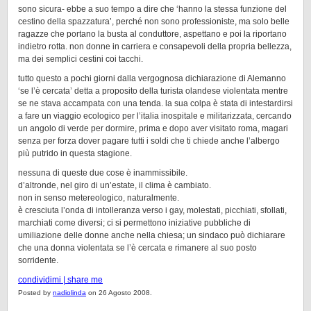
sono sicura- ebbe a suo tempo a dire che ‘hanno la stessa funzione del
cestino della spazzatura’, perché non sono professioniste, ma solo belle
ragazze che portano la busta al conduttore, aspettano e poi la riportano
indietro rotta. non donne in carriera e consapevoli della propria bellezza,
ma dei semplici cestini coi tacchi.
tutto questo a pochi giorni dalla vergognosa dichiarazione di Alemanno
‘se l’è cercata’ detta a proposito della turista olandese violentata mentre
se ne stava accampata con una tenda. la sua colpa è stata di intestardirsi
a fare un viaggio ecologico per l’italia inospitale e militarizzata, cercando
un angolo di verde per dormire, prima e dopo aver visitato roma, magari
senza per forza dover pagare tutti i soldi che ti chiede anche l’albergo
più putrido in questa stagione.
nessuna di queste due cose è inammissibile.
d’altronde, nel giro di un’estate, il clima è cambiato.
non in senso metereologico, naturalmente.
è cresciuta l’onda di intolleranza verso i gay, molestati, picchiati, sfollati,
marchiati come diversi; ci si permettono iniziative pubbliche di
umiliazione delle donne anche nella chiesa; un sindaco può dichiarare
che una donna violentata se l’è cercata e rimanere al suo posto
sorridente.
condividimi | share me
Posted by
nadiolinda
on 26 Agosto 2008.