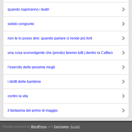
quando riapriranno i teatri
solido congiunto
non te lo posso dire: quando parlare ci rende più forti
una cosa sconvolgente che (presto) faremo tutti | dentro la Caffaro
l’esercito delle pessime mogli
i diritti delle bambine
contro la vita
il fantasma del primo di maggio
Proudly powered by
WordPress
and
Carrington
.
Accedi