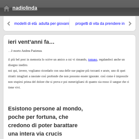
nadiolinda
modelli di età adulta per giovani
progetti di vita da prendere in
ribolliti
considerazione
ieri vent’anni fa…
…è morto Andrea Pazienza.
il più bel post in memoria lo scrive un amico a cui vi rimando,
tomaso
, regalandoci anche un
disegno inedito.
noi qui, invece, vogliamo ricordarlo con una delle sue pagine più toccanti e acute, uno di quei
ritratti intagliati a rasoiate così profonde che non possono essere ignorate. così come è impossile
non stupirsi prima del dolore che si prova e poi meravigliarsi di quanto sia rosso il sangue che ci
tiene vivi.
Esistono persone al mondo,
poche per fortuna, che
credono di poter barattare
una intera via crucis