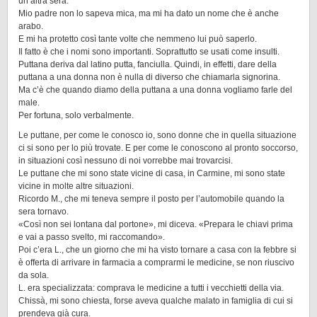
un’altra sera.
Mio padre non lo sapeva mica, ma mi ha dato un nome che è anche
arabo.
E mi ha protetto così tante volte che nemmeno lui può saperlo.
Il fatto è che i nomi sono importanti. Soprattutto se usati come insulti.
Puttana deriva dal latino putta, fanciulla. Quindi, in effetti, dare della
puttana a una donna non è nulla di diverso che chiamarla signorina.
Ma c’è che quando diamo della puttana a una donna vogliamo farle del
male.
Per fortuna, solo verbalmente.
Le puttane, per come le conosco io, sono donne che in quella situazione
ci si sono per lo più trovate. E per come le conoscono al pronto soccorso,
in situazioni così nessuno di noi vorrebbe mai trovarcisi.
Le puttane che mi sono state vicine di casa, in Carmine, mi sono state
vicine in molte altre situazioni.
Ricordo M., che mi teneva sempre il posto per l’automobile quando la
sera tornavo.
«Così non sei lontana dal portone», mi diceva. «Prepara le chiavi prima
e vai a passo svelto, mi raccomando».
Poi c’era L., che un giorno che mi ha visto tornare a casa con la febbre si
è offerta di arrivare in farmacia a comprarmi le medicine, se non riuscivo
da sola.
L. era specializzata: comprava le medicine a tutti i vecchietti della via.
Chissà, mi sono chiesta, forse aveva qualche malato in famiglia di cui si
prendeva già cura.