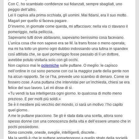
Con C. ho scambiato confidenze sui fidanzati, sempre sbagliati, uno
peggio dell’altro.
Lei li capiva alla prima occhiata, gli uomini. Mai fidarsi, era il suo motto.
Magari per quello si faceva pagare.
D’inverno, in giornate come questa, mi affacciavo: nella via ci stavano il
pomeriggio, nella pelliccia.
Sapevamo tutti dove abitavano, sapevamo benissimo cosa facevano.
L’unica cosa che non sapevo era se M. la trans fosse o meno operata;
ma mi ha tolto un giorno ogni dubbio indossando una tutina in spandex
così attillata che, se quel pomeriggio fosse passato di lì un dottore,
avrebbe potuto visitarla solo con gli occhi.
Non capisco mai le
polemiche
sulle puttane. O meglio: le capisco
nell’ordine in cui sono persone con cui la maggior parte della gente non
ha alcun rapporto. Se ce l’ha, prevede uno scambio di denaro. Come se
fossero
cose
. A una puttana che intervistai per un’inchiesta, chiesi se era
felice del suo lavoro. Lei mi disse di sì.
«Tu vendi la tua intelligenza ogni giorno. Io qualcosa di molto meno
prezioso. E per molti più soldi.»
Se è il mestiere più vecchio del mondo, ci sarà un motivo: l’ho capito
quel giorno.
A me le puttane piacciono. Se gli è stata data una scelta, allora sono
spesso donne con una conoscenza della vita e dell’essere umano che in
pochi possiedono.
Sono concrete, oneste, sveglie, intelligenti, discrete.
Ma la verità è che le puttane appartengono a quello strato della società