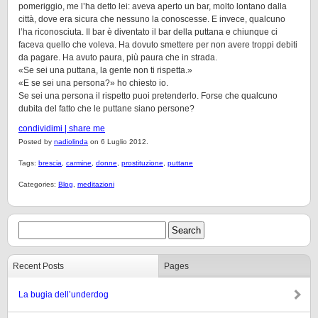
pomeriggio, me l’ha detto lei: aveva aperto un bar, molto lontano dalla
città, dove era sicura che nessuno la conoscesse. E invece, qualcuno
l’ha riconosciuta. Il bar è diventato il bar della puttana e chiunque ci
faceva quello che voleva. Ha dovuto smettere per non avere troppi debiti
da pagare. Ha avuto paura, più paura che in strada.
«Se sei una puttana, la gente non ti rispetta.»
«E se sei una persona?» ho chiesto io.
Se sei una persona il rispetto puoi pretenderlo. Forse che qualcuno
dubita del fatto che le puttane siano persone?
condividimi | share me
Posted by
nadiolinda
on 6 Luglio 2012.
Tags:
brescia
,
carmine
,
donne
,
prostituzione
,
puttane
Categories:
Blog
,
meditazioni
Recent Posts
Pages
La bugia dell’underdog