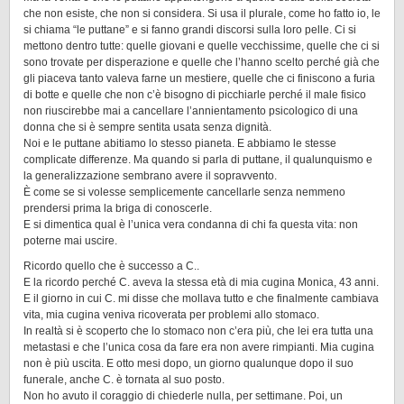
che non esiste, che non si considera. Si usa il plurale, come ho fatto io, le
si chiama “le puttane” e si fanno grandi discorsi sulla loro pelle. Ci si
mettono dentro tutte: quelle giovani e quelle vecchissime, quelle che ci si
sono trovate per disperazione e quelle che l’hanno scelto perché già che
gli piaceva tanto valeva farne un mestiere, quelle che ci finiscono a furia
di botte e quelle che non c’è bisogno di picchiarle perché il male fisico
non riuscirebbe mai a cancellare l’annientamento psicologico di una
donna che si è sempre sentita usata senza dignità.
Noi e le puttane abitiamo lo stesso pianeta. E abbiamo le stesse
complicate differenze. Ma quando si parla di puttane, il qualunquismo e
la generalizzazione sembrano avere il sopravvento.
È come se si volesse semplicemente cancellarle senza nemmeno
prendersi prima la briga di conoscerle.
E si dimentica qual è l’unica vera condanna di chi fa questa vita: non
poterne mai uscire.
Ricordo quello che è successo a C..
E la ricordo perché C. aveva la stessa età di mia cugina Monica, 43 anni.
E il giorno in cui C. mi disse che mollava tutto e che finalmente cambiava
vita, mia cugina veniva ricoverata per problemi allo stomaco.
In realtà si è scoperto che lo stomaco non c’era più, che lei era tutta una
metastasi e che l’unica cosa da fare era non avere rimpianti. Mia cugina
non è più uscita. E otto mesi dopo, un giorno qualunque dopo il suo
funerale, anche C. è tornata al suo posto.
Non ho avuto il coraggio di chiederle nulla, per settimane. Poi, un