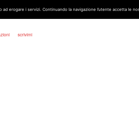
o ad erogare i servizi. Continuando la navigazione l’utente accetta le no
azioni
scrivimi