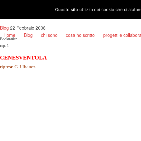
Booktrailer – Cenesventola
nadiolinda
Questo sito utilizza dei cookie che ci aiutan
Blog
22 Febbraio 2008
Home
Blog
chi sono
cosa ho scritto
progetti e collabor
Booktrailer
cap. 1
CENESVENTOLA
riprese G.J.Ibanez