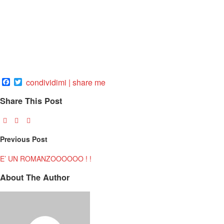
Facebook
Twitter
condividimi | share me
Share This Post
Previous Post
E’ UN ROMANZOOOOOO ! !
About The Author