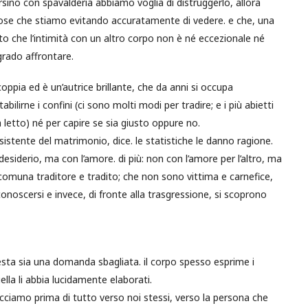
sino con spavalderia abbiamo voglia di distruggerlo, allora
 cose che stiamo evitando accuratamente di vedere. e che, una
ato che l’intimità con un altro corpo non è né eccezionale né
rado affrontare.
ppia ed è un’autrice brillante, che da anni si occupa
bilirne i confini (ci sono molti modi per tradire; e i più abietti
etto) né per capire se sia giusto oppure no.
sistente del matrimonio, dice. le statistiche le danno ragione.
desiderio, ma con l’amore. di più: non con l’amore per l’altro, ma
ccomuna traditore e tradito; che non sono vittima e carnefice,
noscersi e invece, di fronte alla trasgressione, si scoprono
ta sia una domanda sbagliata. il corpo spesso esprime i
lla li abbia lucidamente elaborati.
ciamo prima di tutto verso noi stessi, verso la persona che