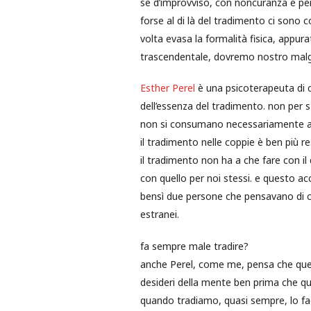
se d’improvviso, con noncuranza e per
forse al di là del tradimento ci sono
volta evasa la formalità fisica, appur
trascendentale, dovremo nostro malg
Esther Perel
è una psicoterapeuta di co
dell’essenza del tradimento. non per sta
non si consumano necessariamente a l
il tradimento nelle coppie è ben più re
il tradimento non ha a che fare con il 
con quello per noi stessi. e questo a
bensì due persone che pensavano di co
estranei.
fa sempre male tradire?
anche Perel, come me, pensa che ques
desideri della mente ben prima che que
quando tradiamo, quasi sempre, lo fac