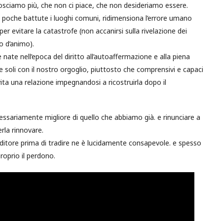
nosciamo più, che non ci piace, che non desideriamo essere.
in poche battute i luoghi comuni, ridimensiona l’errore umano
er evitare la catastrofe (non accanirsi sulla rivelazione dei
to d’animo).
e nate nell’epoca del diritto all’autoaffermazione e alla piena
ce soli con il nostro orgoglio, piuttosto che comprensivi e capaci
ita una relazione impegnandosi a ricostruirla dopo il
ariamente migliore di quello che abbiamo già. e rinunciare a
rla rinnovare.
raditore prima di tradire ne è lucidamente consapevole. e spesso
 proprio il perdono.