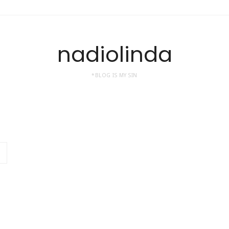
nadiolinda
*BLOG IS MY SIN