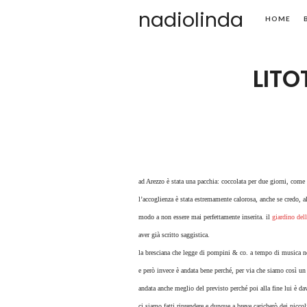
nadiolinda
HOME
LITO
ad Arezzo è stata una pacchia: coccolata per due giorni, come 
l’accoglienza è stata estremamente calorosa, anche se credo, 
modo a non essere mai perfettamente inserita. il
giardino del
aver già scritto saggistica.
la bresciana che legge di pompini & co. a tempo di musica no
e però invece è andata bene perché, per via che siamo così un
andata anche meglio del previsto perché poi alla fine lui è d
ci siamo fatti riprendere e dunque a breve caricherò dei picco