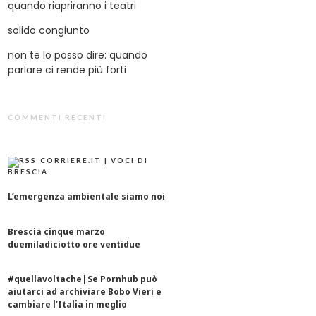
quando riapriranno i teatri
solido congiunto
non te lo posso dire: quando
parlare ci rende più forti
COMMENTI RECENTI
CORRIERE.IT | VOCI DI
BRESCIA
L’emergenza ambientale siamo noi
Brescia cinque marzo
duemiladiciotto ore ventidue
#quellavoltache|Se Pornhub può
aiutarci ad archiviare Bobo Vieri e
cambiare l’Italia in meglio