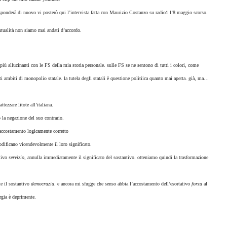
sponderà di nuovo vi posterò qui l’intervista fatta con Maurizio Costanzo su radio1 l’8 maggio scorso.
untualità non siamo mai andati d’accordo.
iù allucinanti con le FS della mia storia personale. sulle FS se ne sentono di tutti i colori, come
ti ambiti di monopolio statale. la tutela degli statali è questione politiica quanto mai aperta. già, ma…
ttezzare litote all’italiana.
 la negazione del suo contrario.
l’accostamento
logicamente corretto
odificano vicendevolmente il loro significato.
tivo
servizio
, annulla immediatamente il significato del sostantivo. otteniamo quindi la trasformazione
e il sostantivo
democrazia
. e ancora mi sfugge che senso abbia l’accostamento dell’esortativo
forza
al
rgia è deprimente.