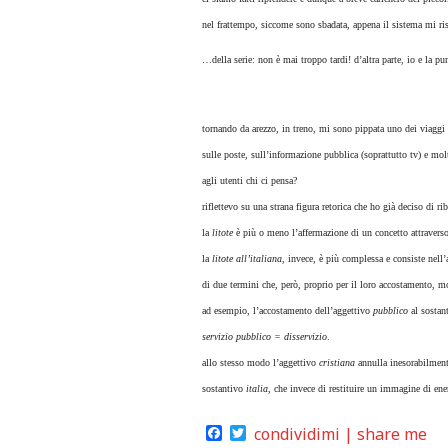
nel frattempo, siccome sono sbadata, appena il sistema mi ri
…della serie: non è mai troppo tardi! d’altra parte, io e la p
tornando da arezzo, in treno, mi sono pippata uno dei viaggi p
sulle poste, sull’informazione pubblica (soprattutto tv) e mol
agli utenti chi ci pensa?
riflettevo su una strana figura retorica che ho già deciso di riba
la
litote
è più o meno l’affermazione di un concetto attraverso
la
litote all’italiana
, invece, è più complessa e consiste nel
di due termini che, però, proprio per il loro accostamento, m
ad esempio, l’accostamento dell’aggettivo
pubblico
al sostan
servizio pubblico = disservizio
.
allo stesso modo l’aggettivo
cristiana
annulla inesorabilment
sostantivo
italia
, che invece di restituire un immagine di ene
Facebook
Twitter
condividimi | share me