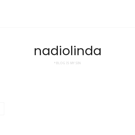
nadiolinda
*BLOG IS MY SIN