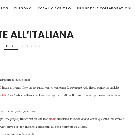
BLOG
CHI SONO
COSA HO SCRITTO
PROGETTI E COLLABORAZIONI
TE ALL’ITALIANA
BLOG
6 LUGLIO 2008
un’ospite di quelle serie!
all’inizio di avergli fatto un po’ paura. com’è, come non è, dovunque vado riesco sempre in qualche
le idee
è un festival bello e articolato, con ospiti seri, di quelli che scrivono il primo romanzo dopo
n ci fa una gran figura, ecco.
 po’
low profile
, finisce sempre che io e
blodio
riusciamo lo stesso a far divertire qualcuno. ad arezzo è
avvero bravo e io non riuscirei a prendermi sul serio nemmeno se volessi.
li clip sul mio canale youtube.