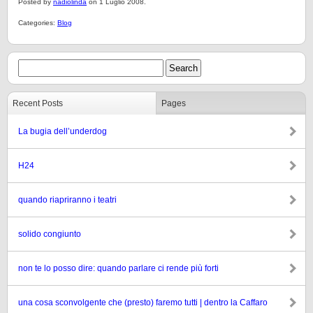
Posted by
nadiolinda
on 1 Luglio 2008.
Categories:
Blog
Recent Posts
Pages
La bugia dell’underdog
H24
quando riapriranno i teatri
solido congiunto
non te lo posso dire: quando parlare ci rende più forti
una cosa sconvolgente che (presto) faremo tutti | dentro la Caffaro