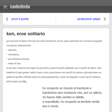
nadiolinda
ecco il punto
protezione adipe
ken, eroe solitario
per una serie di motivi che qui non starò ad elencare, ieri ho speso parecchie ore a cercare un pupazzo
con queste caratteristiche:
– maschio,
– sottomarca,
– provenienza orientale,
– emulo di ken.
il mio giro comincia nei negozi di giocattoli, prima in quelli malfamati, poi in quelli di marca. vedo
bambole di ogni genere: barbie, bratz, winxs, principesse con castelli di cartone e giovanissime con
gambe da giraffa, cellulare nokia di utlima generazione, i-pod con impianto e nomi tipo hi-fashion,
hello-brand, ola d&g.
ho scoperto un mondo di bambole e
bamboline iper modaiole che, per un attimo,
mi hanno fatto sentire in difetto.
e soprattutto, ho scoperto la terribile verità:
ken è morto.