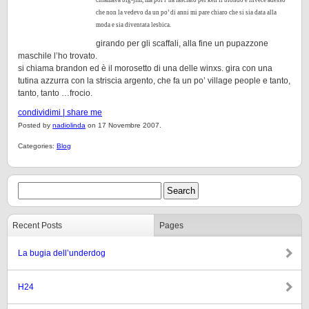
chiamava big-jim, ma poi l’ha lasciato per ken il biondo e invece adesso
che non la vedevo da un po’ di anni mi pare chiaro che si sia data alla
moda e sia diventata lesbica.
girando per gli scaffali, alla fine un pupazzone
maschile l’ho trovato.
si chiama brandon ed è il morosetto di una delle winxs. gira con una
tutina azzurra con la striscia argento, che fa un po’ village people e tanto,
tanto, tanto …frocio.
condividimi | share me
Posted by
nadiolinda
on 17 Novembre 2007.
Categories:
Blog
Recent Posts
Pages
La bugia dell’underdog
H24