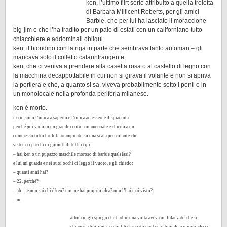
ken, l’ultimo flirt serio attribuito a quella troietta
di Barbara Millicent Roberts, per gli amici
Barbie, che per lui ha lasciato il moraccione
big-jim e che l’ha tradito per un paio di estati con un californiano tutto
chiacchiere e addominali obliqui.
ken, il biondino con la riga in parte che sembrava tanto automan – gli
mancava solo il colletto catarinfrangente.
ken, che ci veniva a prendere alla casetta rosa o al castello di legno con
la macchina decappottabile in cui non si girava il volante e non si apriva
la portiera e che, a quanto si sa, viveva probabilmente sotto i ponti o in
un monolocale nella profonda periferia milanese.
ken è morto.
ma io sono l’unica a saperlo e l’unica ad esserne dispiaciuta.
perché poi vado in un grande centro commerciale e chiedo a un
commesso tutto brufoli arrampicato su una scala pericolante che
sistema i pacchi di gormiti di tutti i tipi:
– hai ken o un pupazzo maschile moroso di barbie qualsiasi?
e lui mi guarda e nei suoi occhi ci leggo il vuoto. e gli chiedo:
– quanti anni hai?
– 22. perché?
– ah… e non sai chi è ken? non ne hai proprio idea? non l’hai mai visto?
– no.
allora io gli spiego che barbie una volta aveva un fidanzato che si