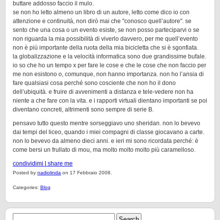
buttare addosso faccio il mulo.
se non ho letto almeno un libro di un autore, letto come dico io con
attenzione e continuità, non dirò mai che "conosco quell’autore". se
sento che una cosa o un evento esiste, se non posso parteciparvi o se
non riguarda la mia possibilità di viverlo davvero, per me quell’evento
non è più importante della ruota della mia bicicletta che si è sgonfiata.
la globalizzazione e la velocità informatica sono due grandissime bufale.
io so che ho un tempo x per fare le cose e che le cose che non faccio per
me non esistono o, comunque, non hanno importanza. non ho l’ansia di
fare qualsiasi cosa perché sono cosciente che non ho il dono
dell’ubiquità. e fruire di avvenimenti a distanza e tele-vedere non ha
niente a che fare con la vita. e i rapporti virtuali dientano importanti se poi
diventano concreti, altrimenti sono sempre di serie B.
pensavo tutto questo mentre sorseggiavo uno sheridan. non lo bevevo
dai tempi del liceo, quando i miei compagni di classe giocavano a carte.
non lo bevevo da almeno dieci anni. e ieri mi sono ricordata perché: è
come bersi un frullato di mou, ma molto molto molto più caramelloso.
condividimi | share me
Posted by
nadiolinda
on 17 Febbraio 2008.
Categories:
Blog