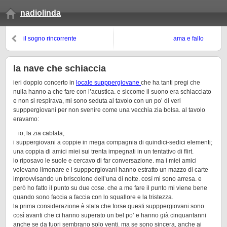
nadiolinda
il sogno rincorrente
ama e fallo
la nave che schiaccia
ieri doppio concerto in
locale supppergiovane
che ha tanti pregi che
nulla hanno a che fare con l’acustica. e siccome il suono era schiacciato
e non si respirava, mi sono seduta al tavolo con un po’ di veri
supppergiovani per non svenire come una vecchia zia bolsa. al tavolo
eravamo:
io, la zia cablata;
i suppergiovani a coppie in mega compagnia di quindici-sedici elementi;
una coppia di amici miei sui trenta impegnati in un tentativo di flirt.
io riposavo le suole e cercavo di far conversazione. ma i miei amici
volevano limonare e i supppergiovani hanno estratto un mazzo di carte
improvvisando un briscolone dell’una di notte. così mi sono arresa. e
però ho fatto il punto su due cose. che a me fare il punto mi viene bene
quando sono faccia a faccia con lo squallore e la tristezza.
la prima considerazione è stata che forse questi supppergiovani sono
così avanti che ci hanno superato un bel po’ e hanno già cinquantanni
anche se da fuori sembrano solo venti. ma se sono sincera, anche ai