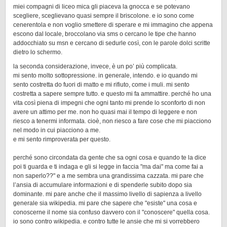
miei compagni di liceo mica gli piaceva la gnocca e se potevano
scegliere, sceglievano quasi sempre il briscolone. e io sono come
cenerentola e non voglio smettere di sperare e mi immagino che appena
escono dal locale, broccolano via sms o cercano le tipe che hanno
addocchiato su msn e cercano di sedurle così, con le parole dolci scritte
dietro lo schermo.
la seconda considerazione, invece, è un po’ più complicata.
mi sento molto sottopressione. in generale, intendo. e io quando mi
sento costretta do fuori di matto e mi rifiuto, come i muli. mi sento
costretta a sapere sempre tutto. e questo mi fa ammattire. perché ho una
vita così piena di impegni che ogni tanto mi prende lo sconforto di non
avere un attimo per me. non ho quasi mai il tempo di leggere e non
riesco a tenermi informata. cioè, non riesco a fare cose che mi piacciono
nel modo in cui piacciono a me.
e mi sento rimproverata per questo.
perché sono circondata da gente che sa ogni cosa e quando te la dice
poi ti guarda e ti indaga e gli si legge in faccia "ma dai" ma come fai a
non saperlo??" e a me sembra una grandissima cazzata. mi pare che
l’ansia di accumulare informazioni e di spenderle subito dopo sia
dominante. mi pare anche che il massimo livello di sapienza a livello
generale sia wikipedia. mi pare che sapere che "esiste" una cosa e
conoscerne il nome sia confuso davvero con il "conoscere" quella cosa.
io sono contro wikipedia. e contro tutte le ansie che mi si vorrebbero